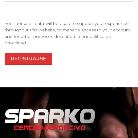
Your personal data will be used to support your experience
throughout this website, to manage access to your account,
and for other purposes described in our
política de
privacidad
.
REGISTRARSE